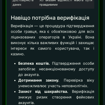
Достовірність
Усі вказані відомості мають бути
даних
правдивими
Навіщо потрібна верифікація
Верифікація — це процедура підтвердження
особи гравця, яка є обов’язковою для всіх
ліцензованих операторів в Україні. Вона
виконує кілька важливих функцій і захищає
інтереси як самого користувача, так і
казино.
Безпека коштів.
Підтвердження особи
запобігає несанкціонованому доступу
до акаунта.
Дотримання закону.
Перевірка віку
унеможливлює участь неповнолітніх.
Захист від шахрайства.
Верифікація
знижує ризик створення фейкових
акаунтів.