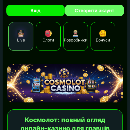
Вхід
Створити акаунт
Live
Слоти
Розробники
Бонуси
Космолот: повний огляд
онлайн-казино для гравців