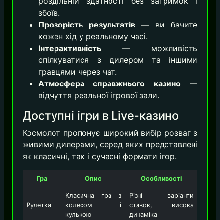
роздільній здатності без затримок і
збоїв.
Прозорість результатів
— ви бачите
кожен хід у реальному часі.
Інтерактивність
— можливість
спілкуватися з дилером та іншими
гравцями через чат.
Атмосфера справжнього казино
—
відчуття реальної ігрової зали.
Доступні ігри в Live-казино
Космолот пропонує широкий вибір розваг з
живими дилерами, серед яких представлені
як класичні, так і сучасні формати ігор.
Гра
Опис
Особливості
Класична гра з
Різні варіанти
Рулетка
колесом і
ставок, висока
кулькою
динаміка