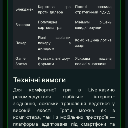
Карткова гра
Прості правила,
Блекджек
проти дилера
стратегічний підхід
Популярна
Мінімум рішень,
Баккара
карткова гра
швидкі раунди
Різні варіанти
Комбінаційна логіка,
Покер
покеру з
азарт
дилером
Game
Розважальні шоу-
Яскрава подача,
Shows
формати
великі множники
Технічні вимоги
Для комфортної гри в Live-казино
рекомендується стабільне інтернет-
з'єднання, оскільки трансляція ведеться у
високій якості. Грати можна як з
комп'ютера, так і з мобільних пристроїв —
платформа адаптована під смартфони та