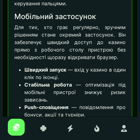
керування пальцями.
Мобільний застосунок
Для тих, хто грає регулярно, зручним
рішенням стане окремий застосунок. Він
забезпечує швидкий доступ до казино
прямо з робочого столу пристрою без
необхідності щоразу відкривати браузер.
Швидкий запуск
— вхід у казино в один
клік по іконці.
Стабільна робота
— оптимізація під
мобільні пристрої знижує ризик
зависань.
Push-сповіщення
— повідомлення про
бонуси, акції та турніри.
Економія трафіку
— частина інтерфейсу
завантажується локально.